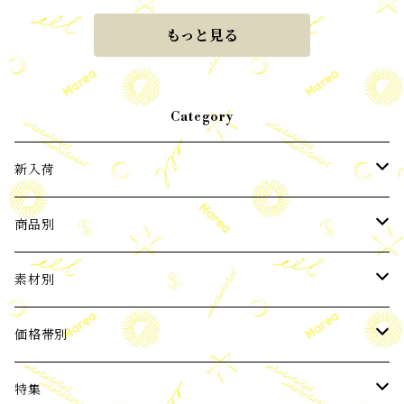
もっと見る
Category
新入荷
2024年3月新入荷
商品別
2024年4月新入荷
ピアス
素材別
2024年5月新入荷
イヤーカフ
パール
価格帯別
バロックパール
2024年6月新入荷
ネックレス
天然石
3,000円以下
特集