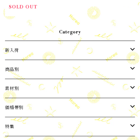
SOLD OUT
Category
新入荷
2024年3月新入荷
商品別
2024年4月新入荷
ピアス
素材別
2024年5月新入荷
イヤーカフ
パール
価格帯別
バロックパール
2024年6月新入荷
ネックレス
天然石
3,000円以下
特集