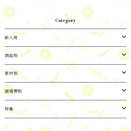
Category
新入荷
2024年3月新入荷
商品別
2024年4月新入荷
ピアス
素材別
2024年5月新入荷
イヤーカフ
パール
価格帯別
バロックパール
2024年6月新入荷
ネックレス
天然石
3,000円以下
特集
ブルー系 天然石
2024年7月新入荷
ブレスレット
Silver925
3,001～6,000円
ビーチコレクション