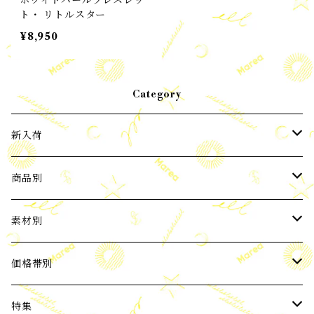
ホワイトパールブレスレッ
ト・ リトルスター
¥8,950
Category
新入荷
2024年3月新入荷
商品別
2024年4月新入荷
ピアス
素材別
2024年5月新入荷
イヤーカフ
パール
価格帯別
バロックパール
2024年6月新入荷
ネックレス
天然石
3,000円以下
特集