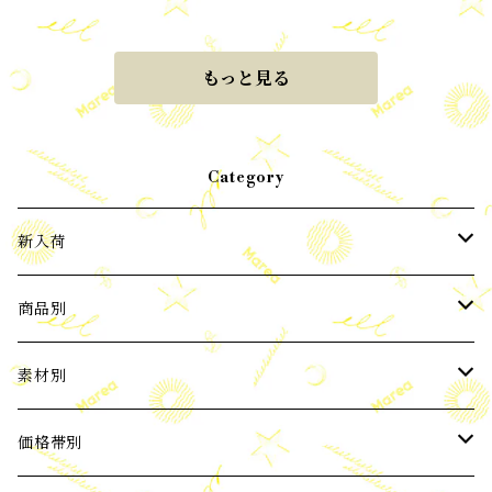
もっと見る
Category
新入荷
2024年3月新入荷
商品別
2024年4月新入荷
ピアス
素材別
2024年5月新入荷
イヤーカフ
パール
価格帯別