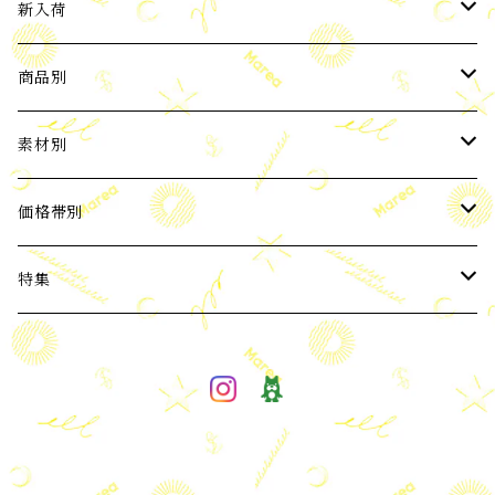
新入荷
2024年3月新入荷
商品別
2024年4月新入荷
ピアス
素材別
2024年5月新入荷
イヤーカフ
パール
価格帯別
バロックパール
2024年6月新入荷
ネックレス
天然石
3,000円以下
特集
ブルー系 天然石
2024年7月新入荷
ブレスレット
Silver925
3,001～6,000円
ビーチコレクション
ピンク・赤系天然石
ORIGNAL
2024年8月新入荷
ノンホールピアス(イヤリング)
Silver925+Gold Coating
6,001～10,000円
ORIGNAL
オニキス、黒系天然石
2024年9月新入荷
雑貨
K18 GOLD
10,001円～
イヤリング加工可能アイテム