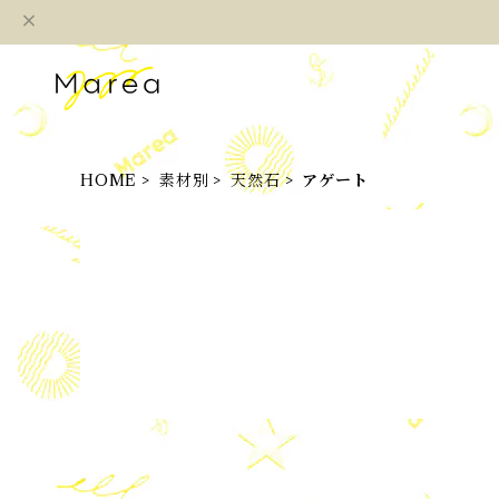
HOME
素材別
天然石
アゲート