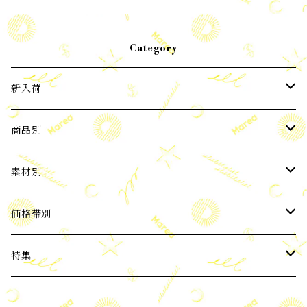
Category
新入荷
2024年3月新入荷
商品別
2024年4月新入荷
ピアス
素材別
2024年5月新入荷
イヤーカフ
パール
価格帯別
バロックパール
2024年6月新入荷
ネックレス
天然石
3,000円以下
特集
ブルー系 天然石
2024年7月新入荷
ブレスレット
Silver925
3,001～6,000円
ビーチコレクション