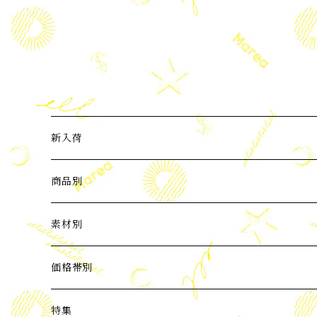
新入荷
2024年3月新入荷
商品別
2024年4月新入荷
ピアス
素材別
2024年5月新入荷
イヤーカフ
パール
価格帯別
バロックパール
2024年6月新入荷
ネックレス
天然石
3,000円以下
特集