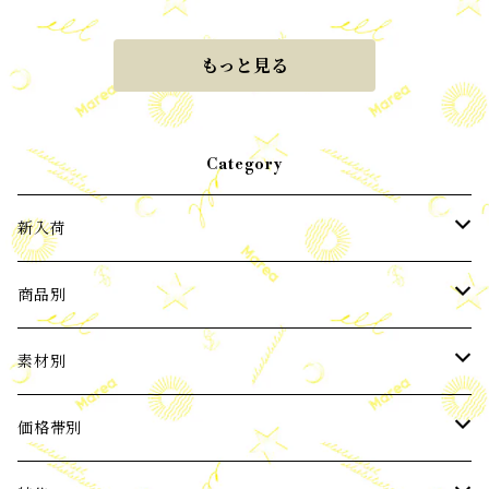
もっと見る
Category
新入荷
2024年3月新入荷
商品別
2024年4月新入荷
ピアス
素材別
2024年5月新入荷
イヤーカフ
パール
価格帯別