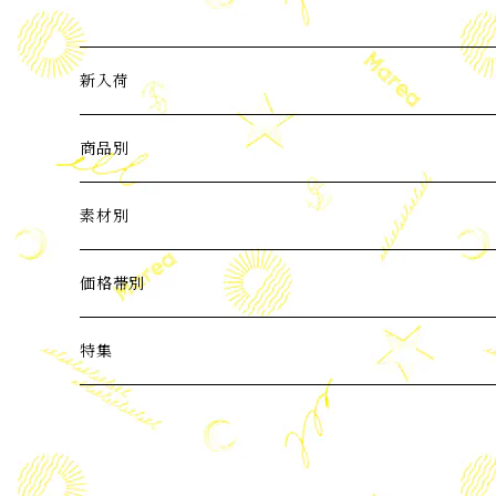
新入荷
2024年3月新入荷
商品別
2024年4月新入荷
ピアス
素材別
2024年5月新入荷
イヤーカフ
パール
価格帯別
バロックパール
2024年6月新入荷
ネックレス
天然石
3,000円以下
特集
ブルー系 天然石
2024年7月新入荷
ブレスレット
Silver925
3,001～6,000円
ビーチコレクション
ピンク・赤系天然石
ORIGNAL
2024年8月新入荷
ノンホールピアス(イヤリング)
Silver925+Gold Coating
6,001～10,000円
ORIGNAL