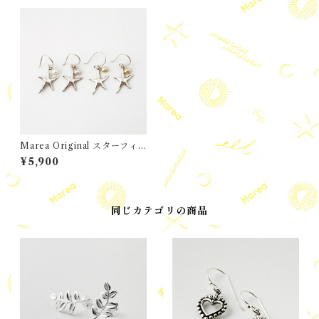
Marea Original スターフィ
ッシュ フックピアス & パー
¥5,900
ル
同じカテゴリの商品