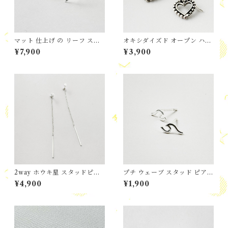
マット 仕上げ の リーフ スタ
オキシダイズド オープン ハー
ッドピアス
ト フックピアス
¥7,900
¥3,900
2way ホウキ星 スタッドピア
プチ ウェーブ スタッド ピア
ス
ス
¥4,900
¥1,900