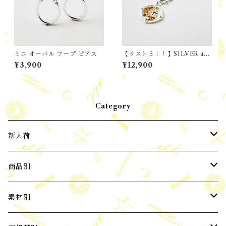
ミニ オーバル フープ ピアス
【ラスト３！！】SILVER and
GOLD Mix / MOON and ST
¥3,900
¥12,900
AR ペンダント
Category
新入荷
2024年3月新入荷
商品別
2024年4月新入荷
ピアス
素材別