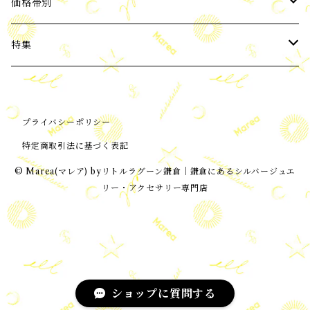
2024年5月新入荷
イヤーカフ
パール
価格帯別
バロックパール
2024年6月新入荷
ネックレス
天然石
3,000円以下
特集
ブルー系 天然石
2024年7月新入荷
ブレスレット
Silver925
3,001～6,000円
ビーチコレクション
プライバシーポリシー
ピンク・赤系天然石
ORIGNAL
2024年8月新入荷
ノンホールピアス(イヤリング)
Silver925+Gold Coating
6,001～10,000円
ORIGNAL
特定商取引法に基づく表記
オニキス、黒系天然石
2024年9月新入荷
雑貨
K18 GOLD
10,001円～
イヤリング加工可能アイテム
© Marea(マレア) byリトルラグーン鎌倉│鎌倉にあるシルバージュエ
リー・アクセサリー専門店
アゲート
2024年10月新入荷
トーリング
MOON and STAR
アマゾナイト
2024年11月新入荷
アンクレット
Message collection
アバロンシェル
ショップに質問する
2024年12月新入荷
ハート