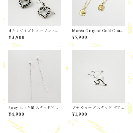
オキシダイズド オープン ハー
Marea Original Gold Coati
ト フックピアス
ng エナメル / Gold スクエア
¥3,900
¥7,900
プレート シェル トップ
2way ホウキ星 スタッドピア
プチ ウェーブ スタッド ピア
ス
ス
¥4,900
¥1,900