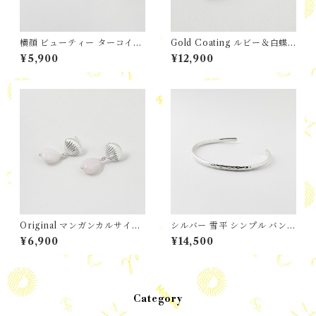
横顔 ビューティー ターコイズ
Gold Coating ルビー＆白蝶
ピアス
貝 ハート ペンダント ネックレ
¥5,900
¥12,900
ス チェーン
Original マンガンカルサイト
シルバー 雪平 シンプル バング
Shell スタッドピアス
ル S size
¥6,900
¥14,500
Category