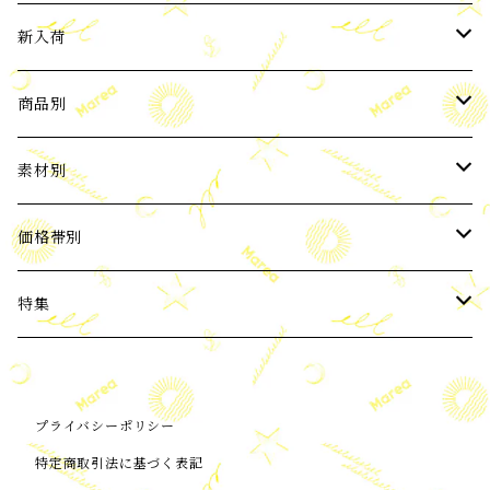
新入荷
2024年3月新入荷
商品別
2024年4月新入荷
ピアス
素材別
2024年5月新入荷
イヤーカフ
パール
価格帯別
バロックパール
2024年6月新入荷
ネックレス
天然石
3,000円以下
特集
ブルー系 天然石
2024年7月新入荷
ブレスレット
Silver925
3,001～6,000円
ビーチコレクション
プライバシーポリシー
ピンク・赤系天然石
ORIGNAL
2024年8月新入荷
ノンホールピアス(イヤリング)
Silver925+Gold Coating
6,001～10,000円
ORIGNAL
特定商取引法に基づく表記