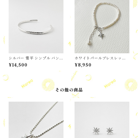
シルバー 雪平 シンプル バング
ホワイトパールブレスレッ
ル S size
ト・ リトルスター
¥14,500
¥8,950
その他の商品