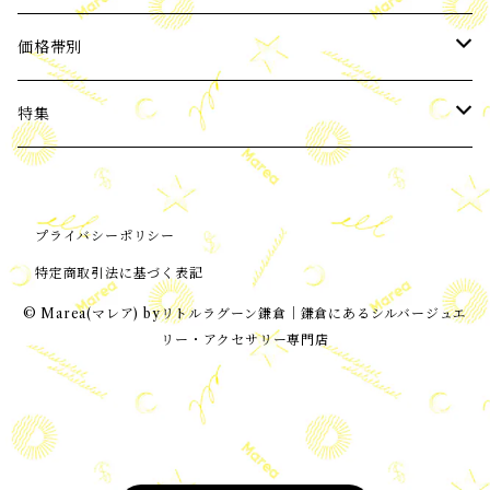
2024年5月新入荷
イヤーカフ
パール
価格帯別
バロックパール
2024年6月新入荷
ネックレス
天然石
3,000円以下
特集
ブルー系 天然石
2024年7月新入荷
ブレスレット
Silver925
3,001～6,000円
ビーチコレクション
プライバシーポリシー
ピンク・赤系天然石
ORIGNAL
2024年8月新入荷
ノンホールピアス(イヤリング)
Silver925+Gold Coating
6,001～10,000円
ORIGNAL
特定商取引法に基づく表記
オニキス、黒系天然石
2024年9月新入荷
雑貨
K18 GOLD
10,001円～
イヤリング加工可能アイテム
© Marea(マレア) byリトルラグーン鎌倉│鎌倉にあるシルバージュエ
リー・アクセサリー専門店
アゲート
2024年10月新入荷
トーリング
MOON and STAR
アマゾナイト
2024年11月新入荷
アンクレット
Message collection
アバロンシェル