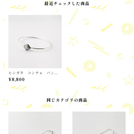
最近チェックした商品
ヒシガタ コンチョ バング
ル
¥8,800
同じカテゴリの商品