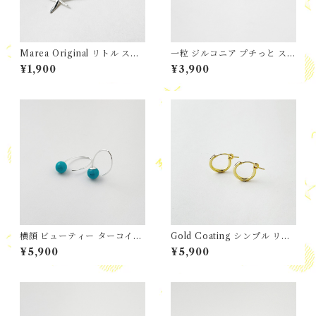
Marea Original リトル スタ
一粒 ジルコニア プチっと スタ
ーフィッシュ ペンダント
ー スタッド ピアス
¥1,900
¥3,900
横顔 ビューティー ターコイズ
Gold Coating シンプル リト
ピアス
ル フープ ピアス
¥5,900
¥5,900