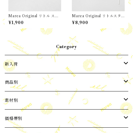
Marea Original リトル スタ
Marea Original リトルスタ
ーフィッシュ ペンダント
ーアメリカンピアス
¥1,900
¥8,900
Category
新入荷
2024年3月新入荷
商品別
2024年4月新入荷
ピアス
素材別
2024年5月新入荷
イヤーカフ
パール
価格帯別