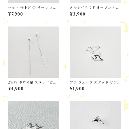
マット 仕上げ の リーフ スタ
オキシダイズド オープン ハー
ッドピアス
ト フックピアス
¥7,900
¥3,900
2way ホウキ星 スタッドピア
プチ ウェーブ スタッド ピア
ス
ス
¥4,900
¥1,900