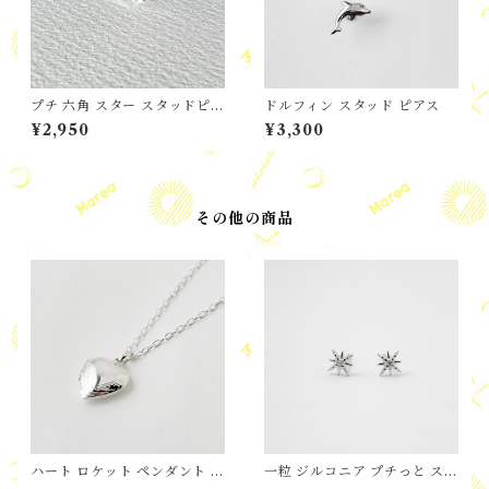
プチ 六角 スター スタッドピア
ドルフィン スタッド ピアス
ス
¥2,950
¥3,300
その他の商品
ハート ロケット ペンダント S
一粒 ジルコニア プチっと スタ
size
ー スタッド ピアス