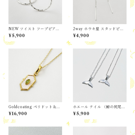
NEW ツイスト フープピアス
2way ホウキ星 スタッドピア
細 M size
ス
¥5,900
¥4,900
Goldcoating ペリドット＆白
ホエール テイル （鯨の尻尾）
蝶貝 ヘキサゴン ペンダント ネ
ネックレス
¥16,900
¥5,900
ックレス チェーン