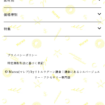
2024年4月新入荷
ピアス
素材別
2024年5月新入荷
イヤーカフ
パール
価格帯別
バロックパール
2024年6月新入荷
ネックレス
天然石
3,000円以下
特集
ブルー系 天然石
2024年7月新入荷
ブレスレット
Silver925
3,001～6,000円
ビーチコレクション
プライバシーポリシー
ピンク・赤系天然石
ORIGNAL
2024年8月新入荷
ノンホールピアス(イヤリング)
Silver925+Gold Coating
6,001～10,000円
ORIGNAL
特定商取引法に基づく表記
オニキス、黒系天然石
2024年9月新入荷
雑貨
K18 GOLD
10,001円～
イヤリング加工可能アイテム
© Marea(マレア) byリトルラグーン鎌倉│鎌倉にあるシルバージュエ
リー・アクセサリー専門店
アゲート
2024年10月新入荷
トーリング
MOON and STAR
アマゾナイト
2024年11月新入荷
アンクレット
Message collection