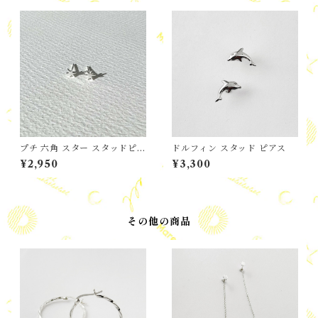
プチ 六角 スター スタッドピア
ドルフィン スタッド ピアス
ス
¥2,950
¥3,300
その他の商品