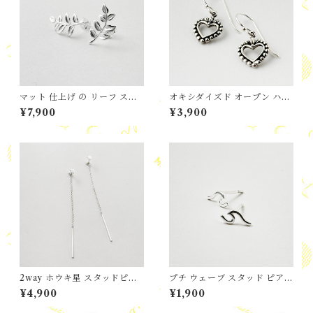
マット 仕上げ の リーフ スタ
オキシダイズド オープン ハー
ッドピアス
ト フックピアス
¥7,900
¥3,900
2way ホウキ星 スタッドピア
プチ ウェーブ スタッド ピア
ス
ス
¥4,900
¥1,900