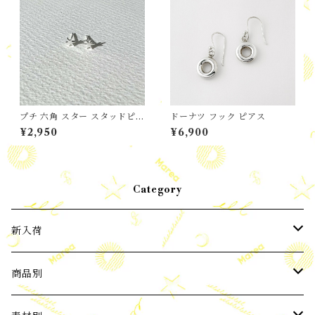
プチ 六角 スター スタッドピア
ドーナツ フック ピアス
ス
¥2,950
¥6,900
Category
新入荷
2024年3月新入荷
商品別