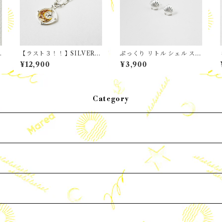
【ラスト３！！】SILVER a
ぷっくり リトル シェル スタ
nd GOLD Mix / MOON a
ッドピアス
¥12,900
¥3,900
nd STAR ペンダント
Category