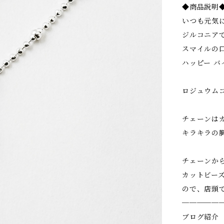
◆商品説明
いつも元気
ジルコニア
スマイルの
ハッピー バ
ロジュウム
チェーンは
キラキラの
チェーンか
カットビー
ので、店頭
─────
ブログ紹介