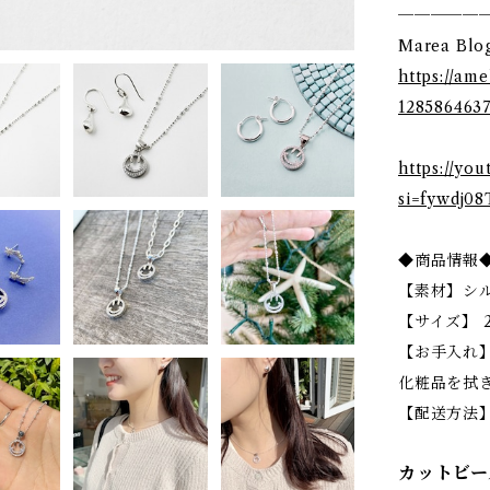
─────
Marea B
https://am
1285864637
https://yo
si=fywdj0
◆商品情報
【素材】シル
【サイズ】 2.
【お手入れ
化粧品を拭
【配送方法
カットビーズ