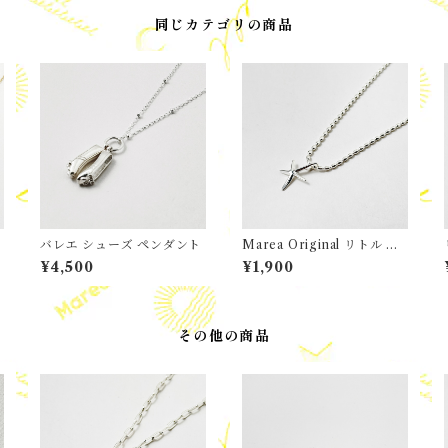
同じカテゴリの商品
バレエ シューズ ペンダント
Marea Original リトル ス
エ
ターフィッシュ ペンダン
¥4,500
¥1,900
プ
ト
その他の商品