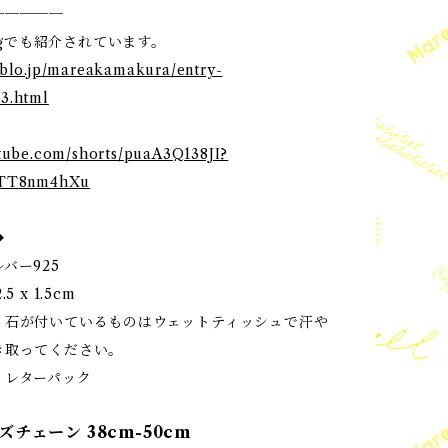
─────
logでも紹介されています。
eblo.jp/mareakamakura/entry-
3.html
utube.com/shorts/puaA3Q138JI?
8TT8nm4hXu
◆
バー925
5 x 1.5cm
】石が付いているものはウェットティッシュで汗や
き取ってください。
】レターパック
チェーン 38cm-50cm