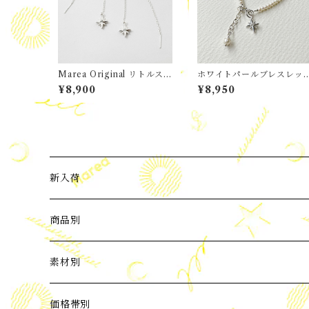
Marea Original リトルスタ
ホワイトパールブレスレッ
ーアメリカンピアス
ト・ リトルスター
¥8,900
¥8,950
新入荷
2024年3月新入荷
商品別
2024年4月新入荷
ピアス
素材別
2024年5月新入荷
イヤーカフ
パール
価格帯別