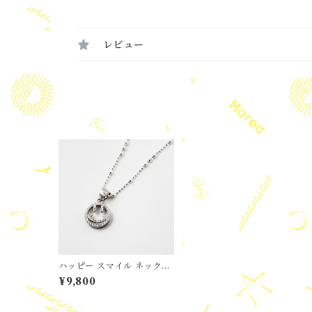
レビュー
ハッピー スマイル ネックレ
ス
¥9,800