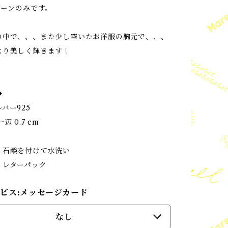
ェーンのみです。
の中で、、、また少し空いたお洋服の胸元で、、、
より美しく輝きます！
◆
バー925
辺 0.7 cm
m
】石鹸を付けて水洗い
】レターパック
ビス:メッセージカード
なし