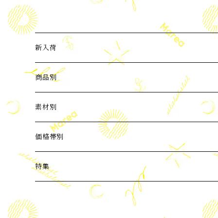
新入荷
2024年3月新入荷
商品別
2024年4月新入荷
ピアス
素材別
2024年5月新入荷
イヤーカフ
パール
価格帯別
バロックパール
2024年6月新入荷
ネックレス
天然石
3,000円以下
特集
ブルー系 天然石
2024年7月新入荷
ブレスレット
Silver925
3,001～6,000円
ビーチコレクション