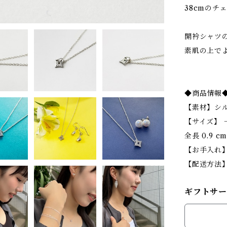
38cmのチ
開衿シャツ
素肌の上で
◆商品情報
【素材】シル
【サイズ】 一
全長 0.9 c
【お手入れ
【配送方法
ギフトサー