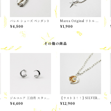
バレエ シューズ ペンダント
Marea Original リトル ス
エ
ターフィッシュ ペンダン
¥4,500
¥1,900
プ
ト
その他の商品
ジルコニア 三日月 スタッド
【ラスト３！！】SILVER a
ピアス 月星
nd GOLD Mix / MOON a
¥4,400
¥12,900
nd STAR ペンダント