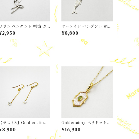
リボン ペンダント with カ
マーメイド ペンダント with
ットビーズチェーン
Marea チェーン
¥2,950
¥8,800
【ラスト3】Gold coating
Goldcoating ペリドット＆
ハーキマーダイヤモンド ロ
白蝶貝 ヘキサゴン ペンダン
¥8,900
¥16,900
ング フック ピアス
ト ネックレス チェーン