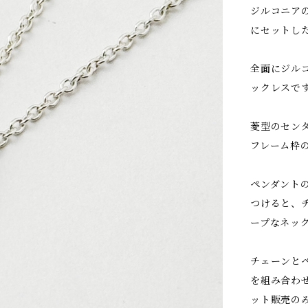
ジルコニア
にセットし
全面にジル
ックレスで
菱型のセン
フレーム枠
ペンダント
つけると、
ープなネッ
チェーンと
を組み合わ
ット販売の