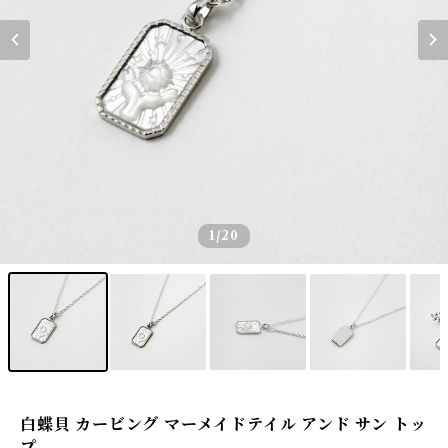
1
/20
白蝶貝 カービング マーメイドテイル アンド サン トッ
プ